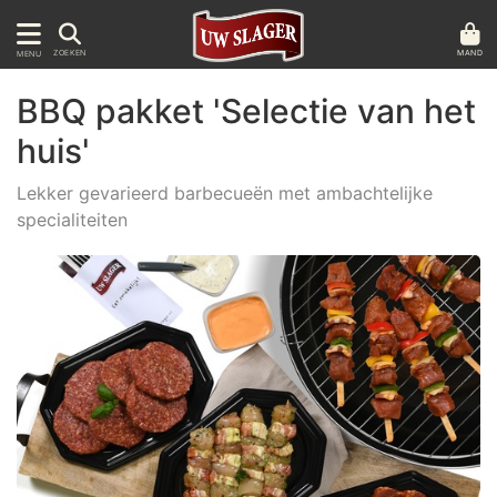
MAND
ZOEKEN
MENU
BBQ pakket 'Selectie van het
huis'
Lekker gevarieerd barbecueën met ambachtelijke
specialiteiten