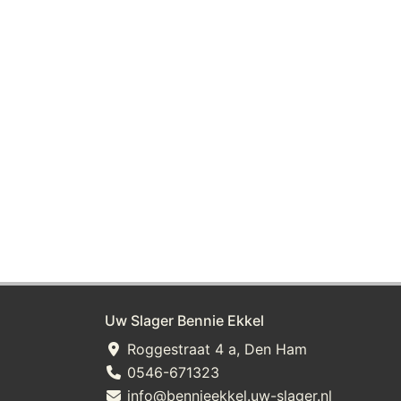
Uw Slager Bennie Ekkel
Roggestraat 4 a, Den Ham
0546-671323
info@bennieekkel.uw-slager.nl