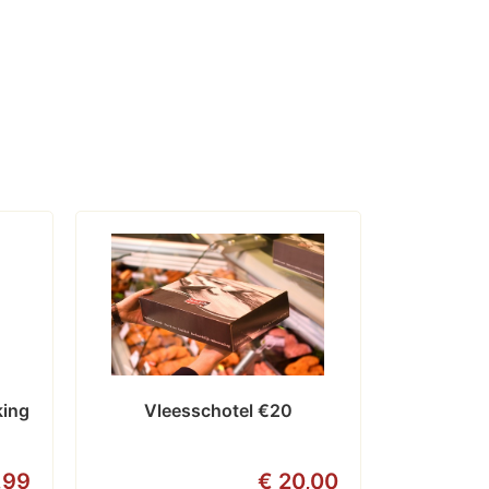
king
Vleesschotel €20
,99
€ 20,00