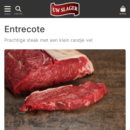
MAND
ZOEKEN
MENU
Entrecote
Prachtige steak met een klein randje vet