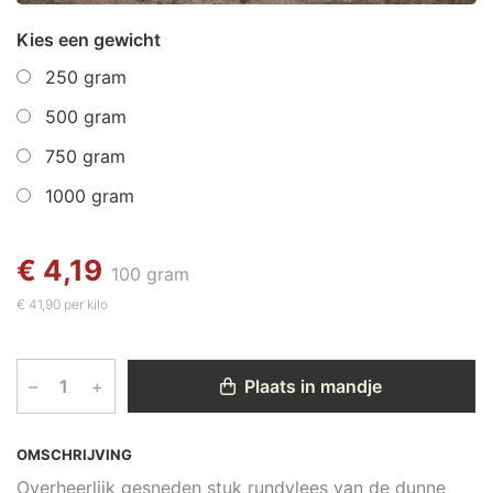
Kies een gewicht
250 gram
500 gram
750 gram
1000 gram
€ 4,19
100 gram
€ 41,90 per kilo
–
+
Plaats in mandje
OMSCHRIJVING
Overheerlijk gesneden stuk rundvlees van de dunne