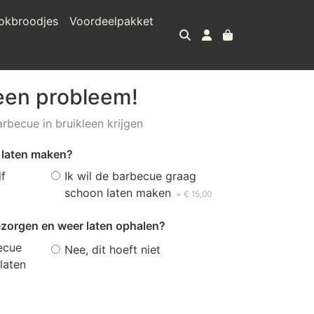
okbroodjes
Voordeelpakket
en probleem!
rbecue in bruikleen krijgen
 laten maken?
f
Ik wil de barbecue graag
schoon laten maken
+ € 15,00
bezorgen en weer laten ophalen?
becue
Nee, dit hoeft niet
laten