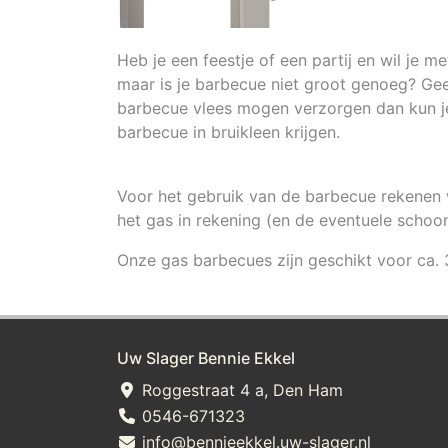
Heb je een feestje of een partij en wil je 
maar is je barbecue niet groot genoeg? Gee
barbecue vlees mogen verzorgen dan kun j
barbecue in bruikleen krijgen.
Voor het gebruik van de barbecue rekenen w
het gas in rekening (en de eventuele sch
Onze gas barbecues zijn geschikt voor ca.
Uw Slager Bennie Ekkel
Roggestraat 4 a, Den Ham
0546-671323
info@bennieekkel.uw-slager.nl