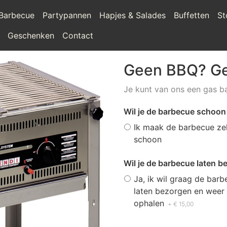
Barbecue
Partypannen
Hapjes & Salades
Buffetten
St
Geschenken
Contact
Geen BBQ? Ge
Je kunt van ons een gas ba
Wil je de barbecue schoon
Ik maak de barbecue zel
schoon
Wil je de barbecue laten 
Ja, ik wil graag de bar
laten bezorgen en weer 
ophalen
+ € 15,00