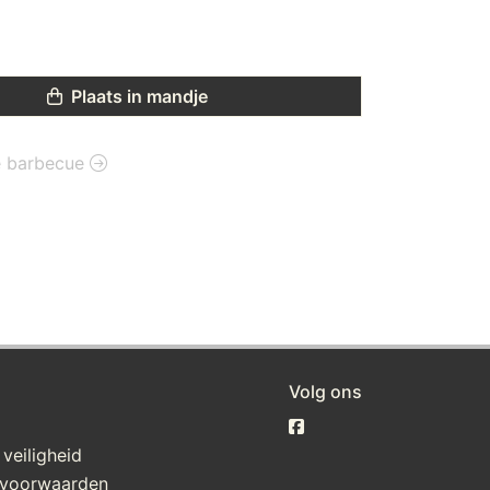
Plaats in mandje
ie barbecue
Volg ons
 veiligheid
voorwaarden