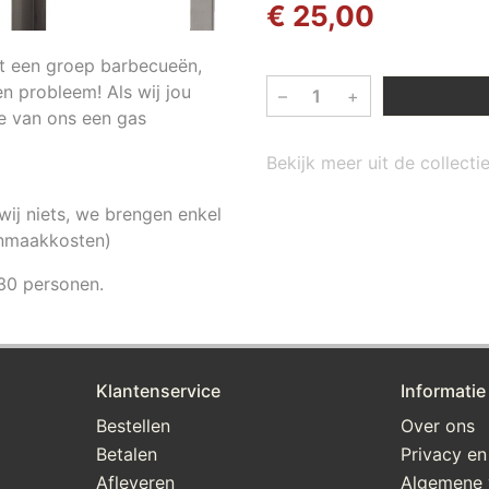
€ 25,00
met een groep barbecueën,
n probleem! Als wij jou
–
+
e van ons een gas
Bekijk meer uit de collect
ij niets, we brengen enkel
oonmaakkosten)
 30 personen.
Klantenservice
Informatie
Bestellen
Over ons
Betalen
Privacy en
Afleveren
Algemene 