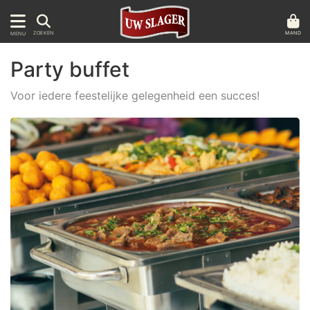
MAND
ZOEKEN
MENU
Party buffet
Voor iedere feestelijke gelegenheid een succes!