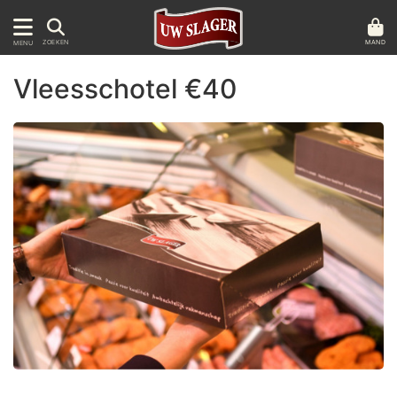
MAND
ZOEKEN
MENU
Vleesschotel €40