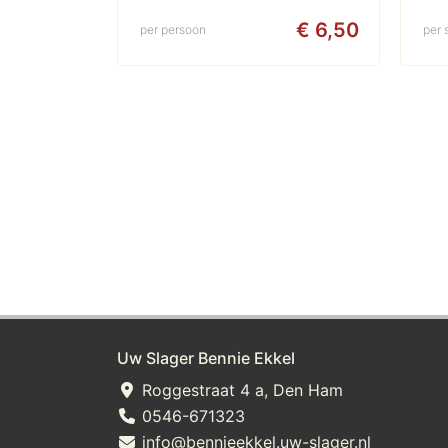
pijnboompitten en
€ 6,50
per persoon
per 
truffelmayonaise.
Uw Slager Bennie Ekkel
Roggestraat 4 a, Den Ham
0546-671323
info@bennieekkel.uw-slager.nl